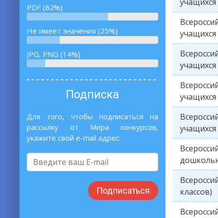
учащихся 
PDF (62%)
Всероссий
Не имеет значения (25%)
учащихся 
Всероссий
JPG, PNG (14%)
учащихся 
Всероссий
Подписка
учащихся 
Для того, чтобы подписаться на
Всероссий
рассылку от Мира конкурсов,
учащихся 
укажите свой e-mail адрес:
Всероссий
дошкольн
Всероссий
Подписаться
классов)
Всероссий