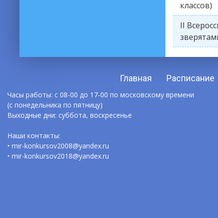
классов)
II Всеро
зверятами
Главная
Расписание
Часы работы: с 08-00 до 17-00 по московскому времени
(с понедельника по пятницу)
Выходные дни: суббота, воскресенье
Наши контакты:
• mir-konkursov2008@yandex.ru
• mir-konkursov2018@yandex.ru