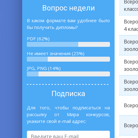
Всеро
Вопрос недели
класс
В каком формате вам удобнее было
Всеро
бы получать дипломы?
4 кла
PDF (62%)
Всер
зооло
Не имеет значения (25%)
Всер
JPG, PNG (14%)
зооло
Всер
зооло
Подписка
Всеро
Для того, чтобы подписаться на
рассылку от Мира конкурсов,
укажите свой e-mail адрес:
Всеро