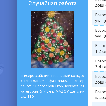
Случайная работа
дошко
Всеро
учащи
Всеро
учащи
Всеро
1-2 к
Всеро
3-4 к
II Всероссийский творческий конкурс
Всеро
«Новогодние фантазии». Автор
дошко
работы: Белозеров Егор, возрастная
категория: 5-7 лет, МАДОУ Детский
Всеро
сад 130
класс