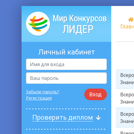
Глав
Личный кабинет
Всеро
Знани
Забыли пароль?
Вход
Всеро
Регистрация
Знани
Всеро
Проверить диплом
Знани
Всеро