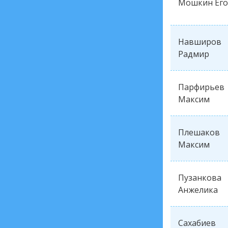
Мошкин Ег
Навширов
Радмир
Парфирьев
Максим
Плешаков
Максим
Пузанкова
Анжелика
Сахабиев