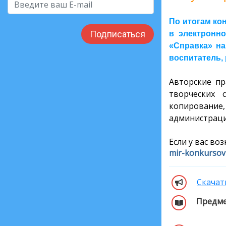
По итогам ко
Подписаться
в электронно
«Справка» на
воспитатель, 
Авторские пр
творческих 
копирование,
администраци
Если у вас во
mir-konkurso
Скачат
Предме