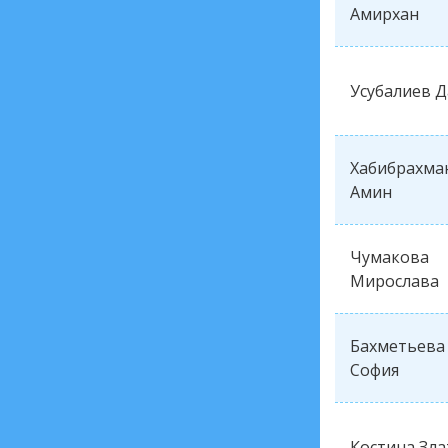
Амирхан
Усубалиев 
Хабибрахма
Амин
Чумакова
Мирослава
Бахметьева
София
Костина Зла