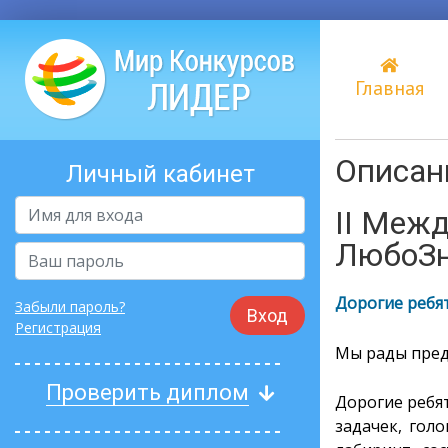
Главная
Описани
Личный кабинет
II Меж
ЛюбоЗн
Дорогие ребят
Забыли пароль?
Вход
Регистрация
Мы рады пред
Проверить диплом
Дорогие ребя
задачек, гол