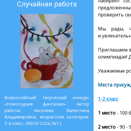
лабиринт со
Случайная работа
предложенны
проверить сво
Мы рады, ч
и увлекательн
Приглашаем в
олимпиадах! 
Уважаемые род
Места присуж
Всероссийский творческий конкурс
1-2 класс
«Новогодние фантазии». Автор
работы: Киселева Валентина
1 место
- 100
б
Владимировна, возрастная категория:
5-6 класс, МБОУ СОШ №12
2 место
- 90 -