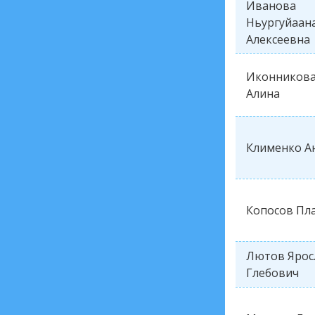
Иванова
Ньургуйаан
Алексеевна
Иконников
Алина
Клименко А
Копосов Пл
Лютов Ярос
Глебович