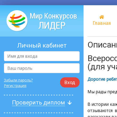
Главная
Описани
Личный кабинет
Всерос
(для уч
Дорогие ребят
Забыли пароль?
Вход
Регистрация
Мы рады пред
Проверить диплом
В истории каж
отзываются в
рассказали в