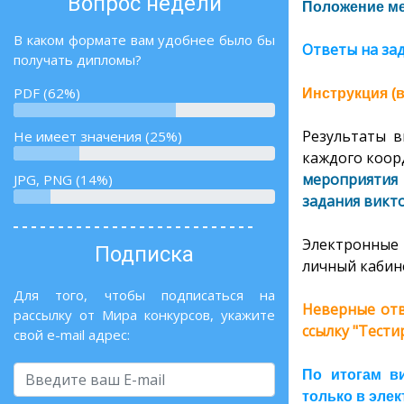
Вопрос недели
Положение ме
В каком формате вам удобнее было бы
Ответы на за
получать дипломы?
PDF (62%)
Инструкция (
Результаты в
Не имеет значения (25%)
каждого коорд
мероприятия 
JPG, PNG (14%)
задания викт
Электронные 
Подписка
личный кабине
Для того, чтобы подписаться на
Неверные отв
рассылку от Мира конкурсов, укажите
ссылку "Тест
свой e-mail адрес:
По итогам в
только в эле