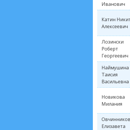
Иванович
Катин Ники
Алексеевич
Лозински
Роберт
Георгеевич
Наймушина
Таисия
Васильевна
Новикова
Милания
Овчиннико
Елизавета