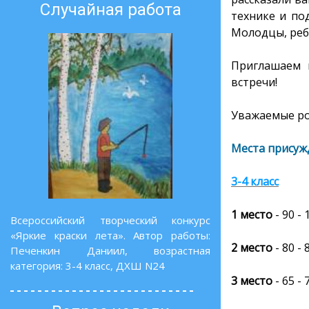
Случайная работа
технике и по
Молодцы, реб
Приглашаем в
встречи!
Уважаемые род
Места присуж
3-4 класс
1 место
-
90 -
Всероссийский творческий конкурс
«Яркие краски лета». Автор работы:
2 место
- 80 -
Печенкин Даниил, возрастная
категория: 3-4 класс, ДХШ N24
3 место
- 65 -