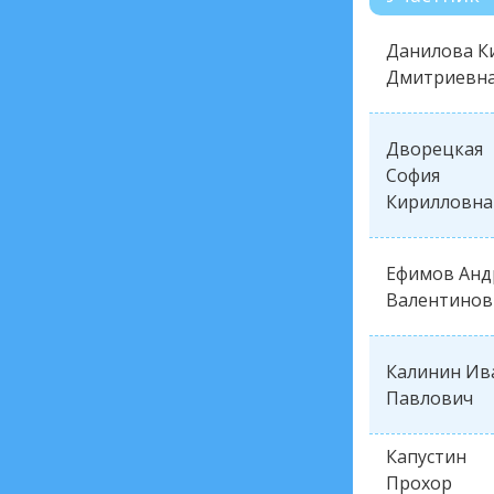
Данилова К
Дмитриевн
Дворецкая
София
Кирилловна
Ефимов Анд
Валентинов
Калинин Ив
Павлович
Капустин
Прохор