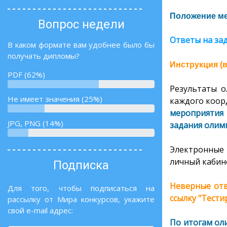
Положение ме
Вопрос недели
Ответы на за
В каком формате вам удобнее было бы
получать дипломы?
Инструкция (
PDF (62%)
Результаты о
Не имеет значения (25%)
каждого коорд
мероприятия 
JPG, PNG (14%)
задания олим
Электронные 
личный кабине
Подписка
Неверные отв
Для того, чтобы подписаться на
ссылку "Тест
рассылку от Мира конкурсов, укажите
свой e-mail адрес:
По итогам ол