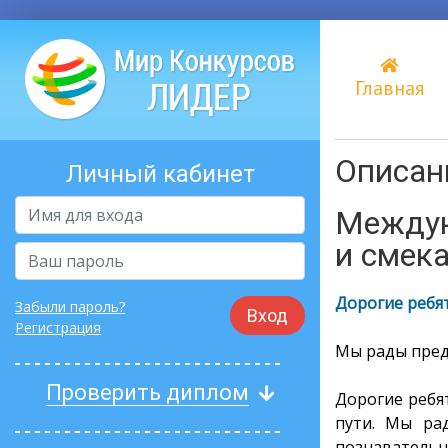
Главная
Описани
Личный кабинет
Междун
и смека
Дорогие ребят
Забыли пароль?
Вход
Регистрация
Мы рады пред
Проверить диплом
Дорогие ребя
пути. Мы ра
познавательн