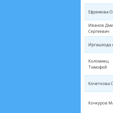
Ефремова О
Иванов Дм
Сергеевич
Иргашзода 
Коломиец
Тимофей
Кочеткова 
Кочкуров М