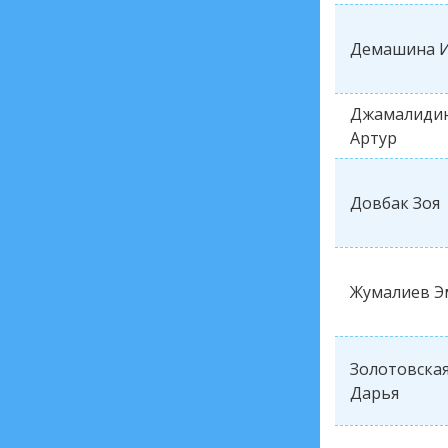
Демашина 
Джамалиди
Артур
Довбак Зоя
Жумалиев Э
Золотовска
Дарья