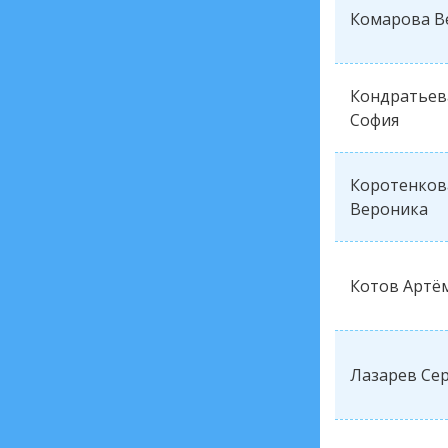
Комарова В
Кондратьев
София
Коротенков
Вероника
Котов Артё
Лазарев Се