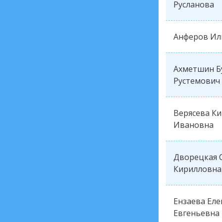
Русланова
Анферов Ил
Ахметшин Б
Рустемович
Верясева К
Ивановна
Дворецкая 
Кирилловна
Ензаева Еле
Евгеньевна