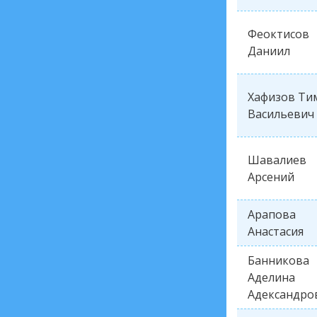
Феоктисов
Даниил
Хафизов Ти
Васильевич
Шавалиев
Арсений
Арапова
Анастасия
Банникова
Аделина
Адександро