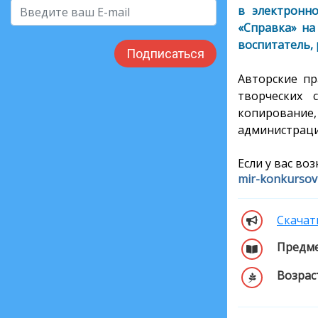
в электронно
«Справка» на
воспитатель, 
Подписаться
Авторские пр
творческих 
копирование,
администраци
Если у вас во
mir-konkurso
Скачат
Предме
Возрас