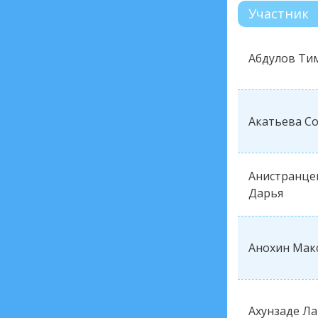
Участник
Абдулов Ти
Акатьева С
Анистранце
Дарья
Анохин Мак
Ахунзаде Л