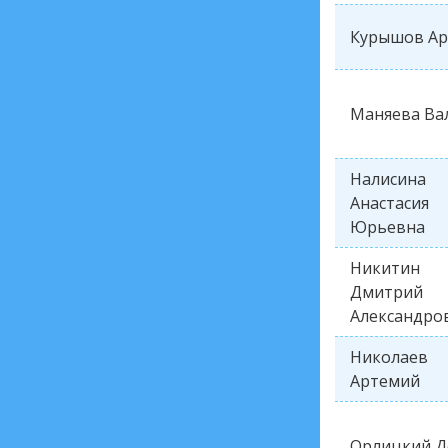
Курышов А
Маняева Ва
Налисина
Анастасия
Юрьевна
Никитин
Дмитрий
Александро
Николаев
Артемий
Орлицкий Д