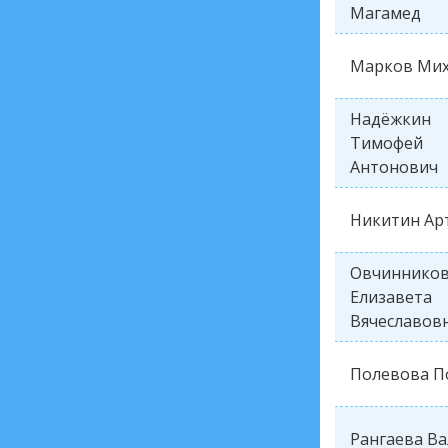
Магамед
Марков Ми
Надёжкин
Тимофей
Антонович
Никитин Ар
Овчиннико
Елизавета
Вячеславов
Полевова П
Рангаева В