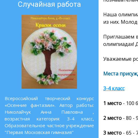
Случайная работа
Наша олимпиа
из них. Молод
Приглашаем в
олимпиадах! 
Уважаемые род
Места присуж
3-4 класс
Всероссийский творческий конкурс
1 место
- 100
б
«Осенние фантазии». Автор работы:
Николайчук Анна Павловна ,
2 место
- 80 -
возрастная категория: 3-4 класс,
Образовательное частное учреждение
"Первая Московская гимназия"
3 место
- 65 -