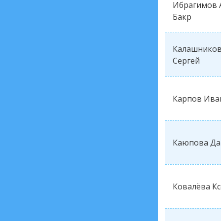
Ибрагимов 
Бакр
Калашнико
Сергей
Карпов Ива
Каюпова Да
Ковалёва К