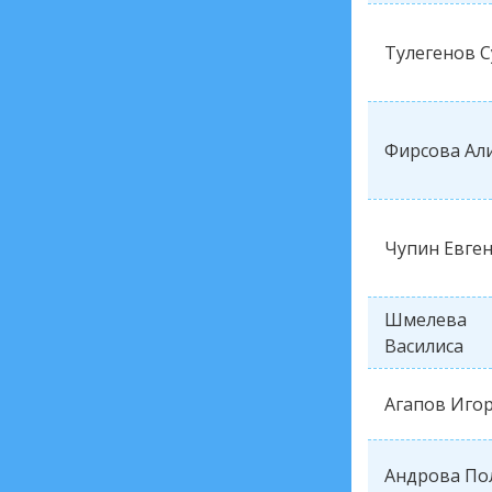
Тулегенов С
Фирсова Ал
Чупин Евге
Шмелева
Василиса
Агапов Иго
Андрова По