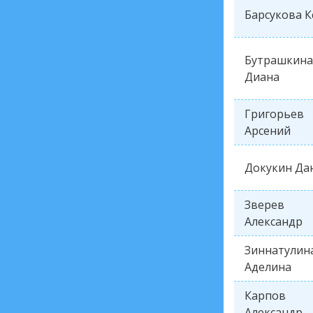
Барсукова К
Бутрашкина
Диана
Григорьев
Арсений
Докукин Да
Зверев
Александр
Зиннатулин
Аделина
Карпов
Александр