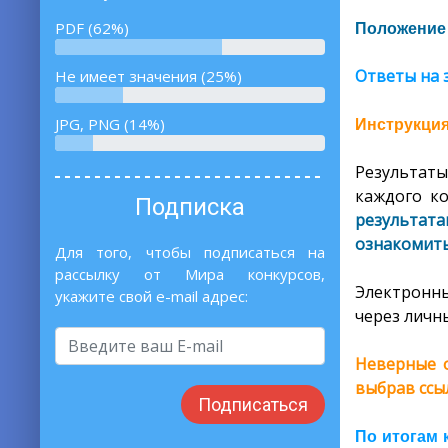
PDF (62%)
Положение
Ответы на 
Не имеет значения (25%)
JPG, PNG (14%)
Инструкция
Результаты
каждого ко
Подписка
результат
ознакомитьс
Для того, чтобы подписаться на
рассылку от Мира конкурсов,
Электронны
укажите свой e-mail адрес:
через личны
Неверные о
выбрав ссы
Подписаться
По итогам 