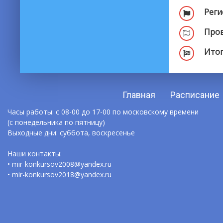
Реги
Пров
Итог
Главная
Расписание
Часы работы: с 08-00 до 17-00 по московскому времени
(с понедельника по пятницу)
Выходные дни: суббота, воскресенье
Наши контакты:
• mir-konkursov2008@yandex.ru
• mir-konkursov2018@yandex.ru