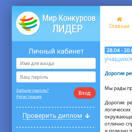
Главная
28.04 - 20
Личный кабинет
учащихся 
Дорогие ре
Мы рады пр
Забыли пароль?
Вход
Регистрация
Дорогие ре
логически
Проверить диплом
окружающе
отлично сп
и полезно 