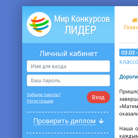
Глав
03.03 
Личный кабинет
классо
Дорогие
Пришл
Забыли пароль?
Вход
завер
Регистрация
«Матем
оказал
Проверить диплом
Наша о
каждым