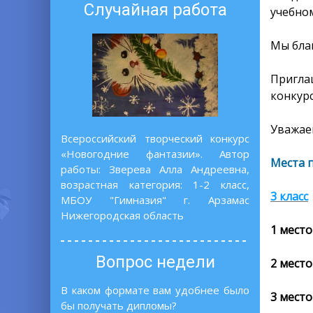
Случайная работа
учебном
Мы бла
Пригла
конкурс
Уважаем
Всероссийский творческий конкурс
«Новогодние фантазии». Автор
Места 
работы: Зверева Алла Андреевна,
возрастная категория: 1-2 класс,
3 класс
МБОУ "Гимназия" г. Арзамас
Нижегородская область
1 место
Вопрос недели
2 место
В каком формате вам удобнее было
3 место
бы получать дипломы?