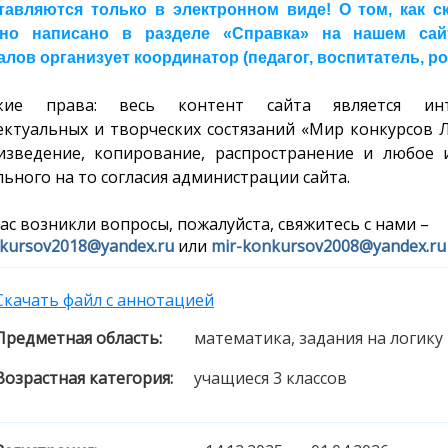
тавляются только в электронном виде! О том, как 
но написано в разделе «Справка» на нашем сайте
лов организует координатор (педагог, воспитатель, ро
ские права: весь контент сайта является инт
ектуальных и творческих состязаний «Мир конкурсов 
изведение, копирование, распространение и любое 
ьного на то согласия администрации сайта.
вас возникли вопросы, пожалуйста, свяжитесь с нами –
kursov2018@yandex.ru
или
mir-konkursov2008@yandex.ru
Скачать файл с аннотацией
Предметная область:
математика, задания на логику
Возрастная категория:
учащиеся 3 классов