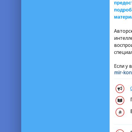
предос
подроб
материа
Автор
интелл
воспро
специал
Если у 
mir-kon