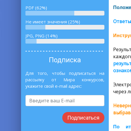
PDF (62%)
Положе
Ответы 
Не имеет значения (25%)
JPG, PNG (14%)
Инструк
Резуль
каждог
Подписка
резуль
ознаком
Для того, чтобы подписаться на
рассылку от Мира конкурсов,
Электр
укажите свой e-mail адрес:
через л
Неверн
выбрав
Подписаться
По ит