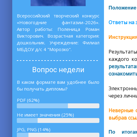
Положение
Всероссийский творческий конкурс
Ответы на 
«Новогодние фантазии-2026».
Автор работы: Поленица Роман
Викторович. Возрастная категория:
Инструкция
дошкольник. Учреждение: Филиал
МБДОУ д/с 4 "Морозко".
Результаты
каждого ко
результата
Вопрос недели
ознакомить
В каком формате вам удобнее было
Электронны
бы получать дипломы?
через личны
PDF (62%)
Неверные о
Не имеет значения (25%)
выбрав ссы
JPG, PNG (14%)
По итога