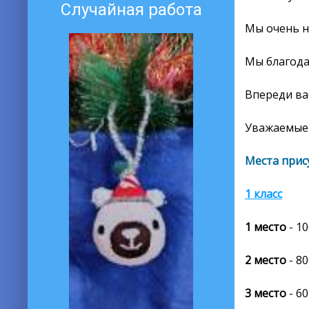
Случайная работа
Мы очень н
Мы благода
Впереди ва
Уважаемые 
Места прис
1 класс
1 место
- 1
2 место
- 80
3 место
- 60