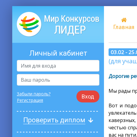
Главная
03.02 - 25
Личный кабинет
(для учащ
Дорогие ре
Мы рады пр
Забыли пароль?
Вход
Регистрация
Вот и подо
увлекатель
Проверить диплом
каверзных,
честью спр
вас на пути.