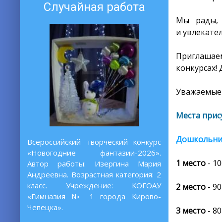
Случайная работа
Мы рады, 
и увлекате
Приглашаем
конкурсах! 
Уважаемые 
Места прис
Дошкольни
Всероссийский творческий конкурс
«Новогодние фантазии-2026».
1 место
- 1
Автор работы: Изергина Мария
Андреевна. Возрастная категория: 2
класс. Учреждение: КОГОАУ
2 место
- 90
«Гимназия № 1 города Кирово-
Чепецка».
3 место
- 80