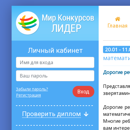
Главная
20.01 - 11
Личный кабинет
математи
Дорогие ре
Представл
Забыли пароль?
Вход
зверятами»
Регистрация
Дорогие ре
Проверить диплом
математиче
Многие реб
вам интере