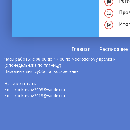
Реги
Пров
Итог
Главная
Расписание
Часы работы: с 08-00 до 17-00 по московскому времени
(с понедельника по пятницу)
Выходные дни: суббота, воскресенье
Наши контакты:
• mir-konkursov2008@yandex.ru
• mir-konkursov2018@yandex.ru