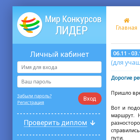
Главная
06.11 - 03
Личный кабинет
(для учащ
Дорогие ре
Пришло вре
Забыли пароль?
Вход
Регистрация
Вот и подо
маршрут. 
Проверить диплом
разносторо
справились
пути.