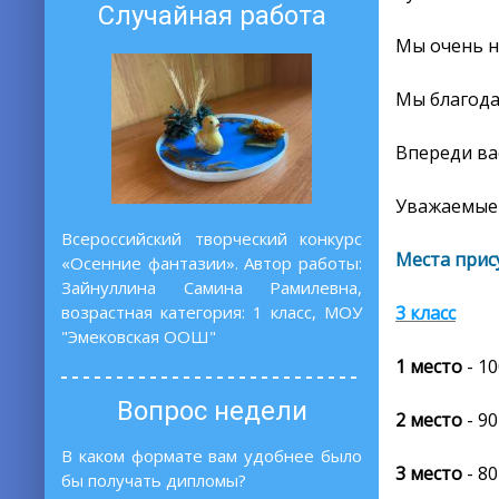
Случайная работа
Мы очень н
Мы благода
Впереди ва
Уважаемые 
Всероссийский творческий конкурс
Места прис
«Осенние фантазии». Автор работы:
Зайнуллина Самина Рамилевна,
3 класс
возрастная категория: 1 класс, МОУ
"Эмековская ООШ"
1 место
- 1
Вопрос недели
2 место
- 90
В каком формате вам удобнее было
3 место
- 80
бы получать дипломы?