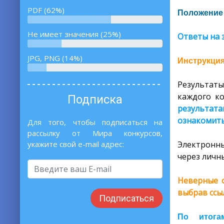
PDF (62%)
Положение 
Не имеет значения (25%)
Ответы на 
JPG, PNG (14%)
Инструкция
Результаты
каждого ко
Подписка
результата
ознакомить
Для того, чтобы подписаться на
рассылку от Мира конкурсов,
Электронны
укажите свой e-mail адрес:
через личны
Неверные о
выбрав ссы
Подписаться
По итога