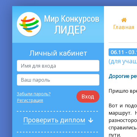
Главная
06.11 - 03
Личный кабинет
(для учащ
Дорогие ре
Пришло вре
Забыли пароль?
Вход
Регистрация
Вот и подо
маршрут. 
Проверить диплом
разносторо
справились
пути.