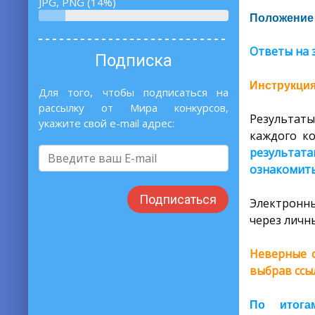
JPG, PNG (14%)
Положение 
Ответы на 
Подписка
Инструкция
Для того, чтобы подписаться на
рассылку от Мира конкурсов,
Результаты
укажите свой e-mail адрес:
каждого ко
результата
ознакомить
Подписаться
Электронны
через личны
Неверные о
выбрав ссы
По итога