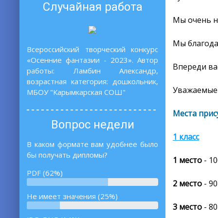
Случайная работа
Мы очень н
Мы благода
Всероссийский творческий конкурс
«Осенние фантазии - 2023». Автор
Впереди ва
работы: Ламбин Александр,
возрастная категория: дошкольник,
Уважаемые 
МБОУ "Карымкарская СОШ"
Места прис
Вопрос недели
1 класс
В каком формате вам удобнее было
бы получать дипломы?
1 место
- 1
PDF (62%)
2 место
- 90
Не имеет значения (25%)
3 место
- 80