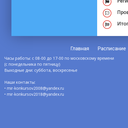
Реги
Пров
Итог
Главная
Расписание
Часы работы: с 08-00 до 17-00 по московскому времени
(с понедельника по пятницу)
Выходные дни: суббота, воскресенье
Наши контакты:
• mir-konkursov2008@yandex.ru
• mir-konkursov2018@yandex.ru