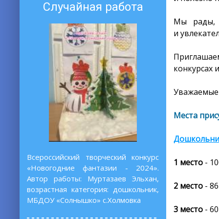
Случайная работа
Мы рады, 
и увлекате
Приглашаем
конкурсах 
Уважаемые 
Места прис
Дошкольни
Всероссийский творческий конкурс
1 место
- 1
«Новогодние фантазии - 2024».
Автор работы: Муртазаев Эльхан,
2 место
- 86
возрастная категория: дошкольник,
МБДОУ «Солнышко» с.Холмовка
3 место
- 60