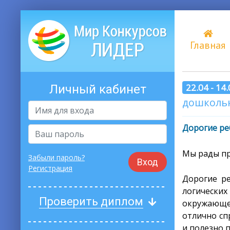
Главная
22.04 - 14
Личный кабинет
дошкольн
Дорогие ре
Мы рады п
Забыли пароль?
Вход
Регистрация
Дорогие ре
логически
Проверить диплом
окружающе
отлично сп
и полезно 