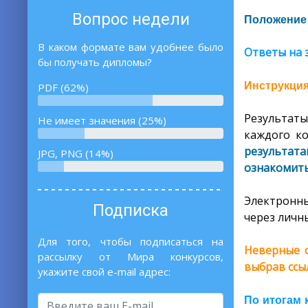
Вопрос недели
Положение 
В каком формате вам удобнее было
Ответы на 
бы получать дипломы?
Инструкция
PDF (62%)
Результаты
Не имеет значения (25%)
каждого ко
результат
JPG, PNG (14%)
ознакомитьс
Электронны
Подписка
через личны
Для того, чтобы подписаться на
Неверные о
рассылку от Мира конкурсов,
выбрав ссы
укажите свой e-mail адрес:
По итогам 