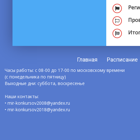
Реги
Пров
Итог
Главная
Расписание
Часы работы: с 08-00 до 17-00 по московскому времени
(с понедельника по пятницу)
Выходные дни: суббота, воскресенье
Наши контакты:
• mir-konkursov2008@yandex.ru
• mir-konkursov2018@yandex.ru