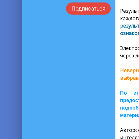
Подписаться
Резуль
каждог
резуль
ознаком
Электр
через л
Неверн
выбрав
По ит
предос
подроб
материа
Автор
интелл