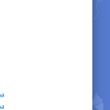
ть
)
ть
)