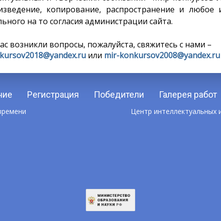
изведение, копирование, распространение и любое 
ьного на то согласия администрации сайта.
вас возникли вопросы, пожалуйста, свяжитесь с нами –
kursov2018@yandex.ru
или
mir-konkursov2008@yandex.ru
ние
Регистрация
Победители
Галерея работ
 времени
Центр интеллектуальных и