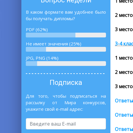
Вопрос недели
1 место
В каком формате вам удобнее было
2 место
бы получать дипломы?
3 место
PDF (62%)
3-4 кла
Не имеет значения (25%)
1 место
JPG, PNG (14%)
2 место
Подписка
3 место
Для того, чтобы подписаться на
Ответы
рассылку от Мира конкурсов,
укажите свой e-mail адрес:
Ответы
Ответы