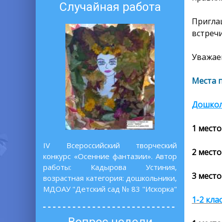
Случайная работа
Пригла
встреч
Уважаем
Места 
Дошко
1 место
IV Всероссийский творческий
2 место
конкурс «Осенние фантазии». Автор
работы: Кадырова Устиния,
3 место
возрастная категория: дошкольники,
МДОАУ "Детский сад № 83 "Искорка"
1-2 кла