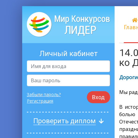
Глав
14.
Личный кабинет
ко 
Дорогие
Мы рад
Забыли пароль?
Вход
Регистрация
В исто
болью 
Проверить диплом
Отечес
праздн
правил