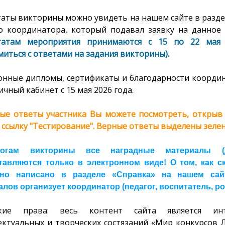
таты викторины можно увидеть на нашем сайте в разде
о координатора, который подавал заявку на данное 
татам мероприятия принимаются с 15 по 22 мая 
иться с ответами на задания викторины).
онные дипломы, сертификаты и благодарности координ
ичный кабинет с 15 мая 2026 года.
ые ответы участника Вы можете посмотреть, открыв с
 ссылку "Тестирование". Верные ответы выделены зелен
огам викторины все наградные материалы (ди
тавляются только в электронном виде! О том, как 
но написано в разделе «Справка» на нашем сайте
лов организует координатор (педагог, воспитатель, ро
ские права: весь контент сайта является инт
ектуальных и творческих состязаний «Мир конкурсов 