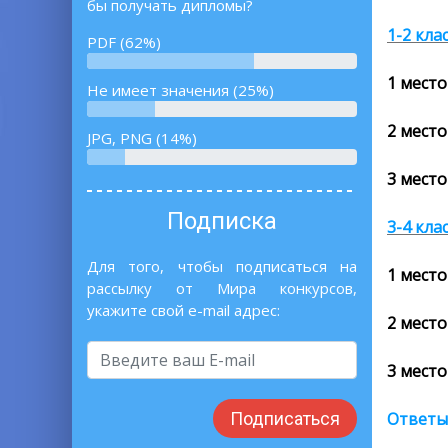
бы получать дипломы?
1-2 кла
PDF (62%)
1 место
Не имеет значения (25%)
2 место
JPG, PNG (14%)
3 место
Подписка
3-4 кла
Для того, чтобы подписаться на
1 место
рассылку от Мира конкурсов,
укажите свой e-mail адрес:
2 место
3 место
Ответы
Подписаться