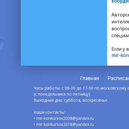
координ
Автор
интелл
воспро
специал
Если у 
mir-kon
Главная
Расписа
Часы работы: с 08-00 до 17-00 по московскому
(с понедельника по пятницу)
Выходные дни: суббота, воскресенье
Наши контакты:
• mir-konkursov2008@yandex.ru
• mir-konkursov2018@yandex.ru