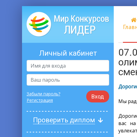
Глав
07.
Личный кабинет
оли
сме
Дорогие
Забыли пароль?
Вход
Регистрация
Мы рад
Дороги
Проверить диплом
вас на
увлека