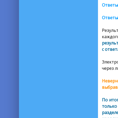
Ответы
Ответы
Резуль
каждог
результ
с ответ
Электр
через л
Неверн
выбрав
По ито
только
раздел