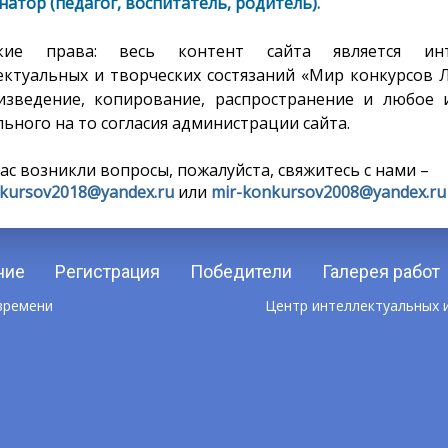
атор (педагог, воспитатель, родитель).
ские права: весь контент сайта является инт
ектуальных и творческих состязаний «Мир конкурсов 
изведение, копирование, распространение и любое 
ьного на то согласия администрации сайта.
вас возникли вопросы, пожалуйста, свяжитесь с нами –
kursov2018@yandex.ru
или
mir-konkursov2008@yandex.ru
ние
Регистрация
Победители
Галерея работ
 времени
Центр интеллектуальных и