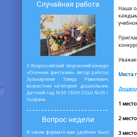
Случайная работа
Наша о
каждым
учебном
Пригла
конкурс
Уважаем
II Всероссийский творческий конкурс
«Осенние фантазии». Автор работы:
Места 
Зулькарнеев Тимур Равилевич,
возрастная категория: дошкольник,
Дошко
Детский сад №30 ГБОУ СОШ №29 г.
Сызрань
1 место
2 место
Вопрос недели
В каком формате вам удобнее было
3 место