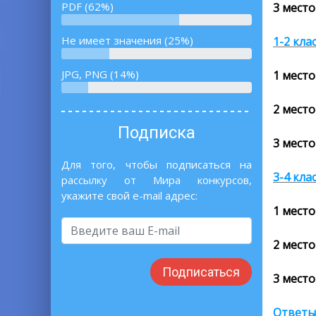
PDF (62%)
3 место
Не имеет значения (25%)
1-2 кла
JPG, PNG (14%)
1 место
2 место
Подписка
3 место
Для того, чтобы подписаться на
3-4 кла
рассылку от Мира конкурсов,
укажите свой e-mail адрес:
1 место
2 место
Подписаться
3 место
Ответы