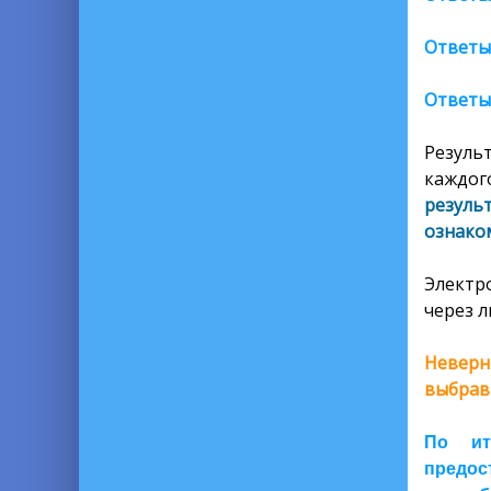
Ответы
Ответы
Резуль
каждог
резуль
ознаком
Электр
через л
Неверн
выбрав
По ит
предос