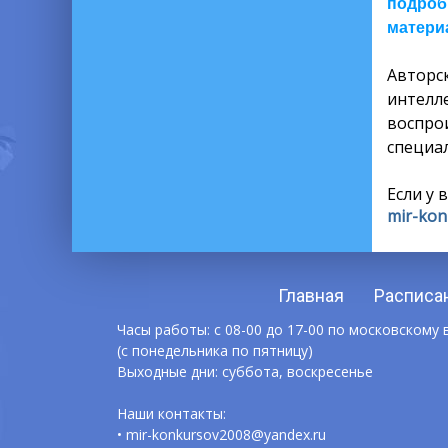
подроб
материа
Автор
интелл
воспро
специал
Если у 
mir-kon
Главная
Расписа
Часы работы: с 08-00 до 17-00 по московскому
(с понедельника по пятницу)
Выходные дни: суббота, воскресенье
Наши контакты:
• mir-konkursov2008@yandex.ru