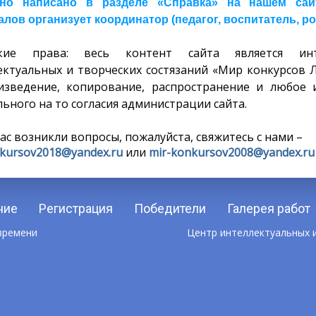
но написано в разделе «Справка» на нашем сайте
лов организует координатор (педагог, воспитатель, ро
ские права: весь контент сайта является инт
ектуальных и творческих состязаний «Мир конкурсов 
изведение, копирование, распространение и любое 
ьного на то согласия администрации сайта.
вас возникли вопросы, пожалуйста, свяжитесь с нами –
kursov2018@yandex.ru
или
mir-konkursov2008@yandex.ru
ние
Регистрация
Победители
Галерея работ
 времени
Центр интеллектуальных и