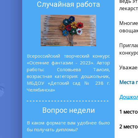
ведь э
Случайная работа
лекарс
Многие
овощах 
Пригла
конкурс
Всероссийский творческий конкурс
«Осенние фантазии - 2023». Автор
Уважаем
работы: Соловьева Таисия,
возрастная категория: дошкольник,
Места 
МБДОУ «Детский сад № 238 г.
Челябинска»
Дошко
Вопрос недели
1 место
В каком формате вам удобнее было
2 место
бы получать дипломы?