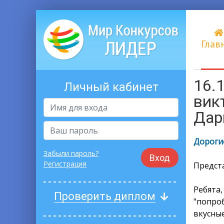
Глав
16.
Личный кабинет
вик
Дар
Дорогие
Забыли пароль?
Вход
Регистрация
Предст
Ребята
Проверить диплом
"попро
вкусны