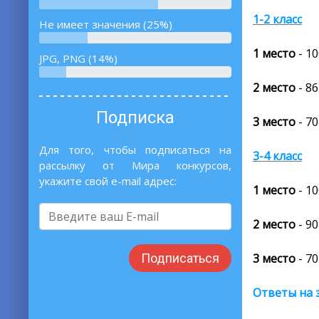
1-2 класс
Не имеет значения (25%)
1 место
- 1
JPG, PNG (14%)
2 место
- 86
Подписка
3 место
- 70
Для того, чтобы подписаться на
3-4 класс
рассылку от Мира конкурсов,
укажите свой e-mail адрес:
1 место
- 1
2 место
- 90
3 место
- 70
Подписаться
Ответы на 