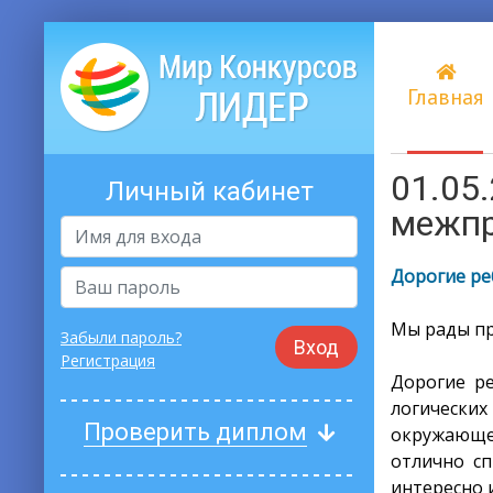
Главная
01.05
Личный кабинет
межпр
Дорогие ре
Мы рады пр
Забыли пароль?
Вход
Регистрация
Дорогие ре
логически
Проверить диплом
окружающе
отлично с
интересно 