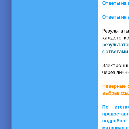
Ответы на 
Ответы на 
Результаты
каждого ко
результата
с ответами
Электронны
через личны
Неверные о
выбрав ссы
По итога
предоставл
подробно 
материалов