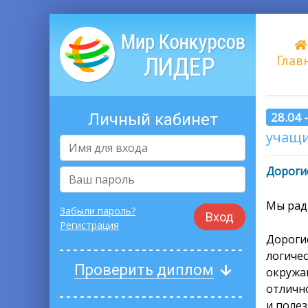
Глав
28.04 
Личный кабинет
учащи
Дорогие
Мы рад
Забыли пароль?
Вход
Регистрация
Дороги
логиче
Проверить диплом
окружа
отличн
и полез