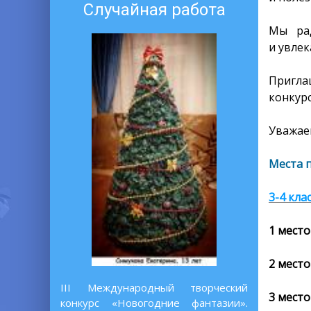
Случайная работа
Мы рад
и увлек
Пригла
конкурс
Уважаем
Места 
3-4 кла
1 место
2 место
III Международный творческий
3 место
конкурс «Новогодние фантазии».