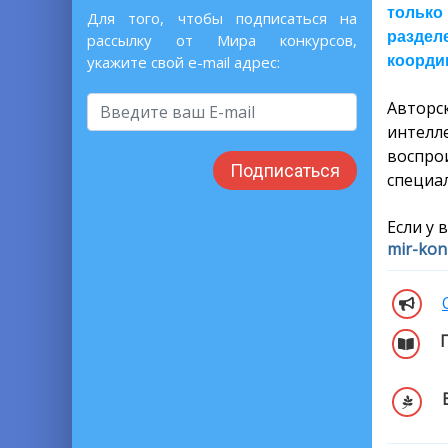
только
Для того, чтобы подписаться на
раздел
рассылку от Мира конкурсов,
координ
укажите свой e-mail адрес:
Автор
интелл
воспро
Подписаться
специал
Если у 
mir-kon