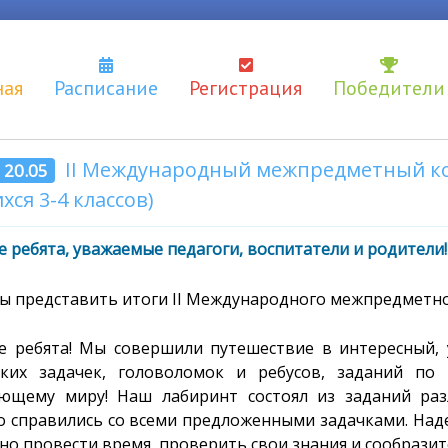
ная
Расписание
Регистрация
Победители
II Международный межпредметный ко
- 20.05
хся 3-4 классов)
 ребята, уважаемые педагоги, воспитатели и родители!
ы представить итоги II Международного межпредметн
е ребята! Мы совершили путешествие в интересный,
ских задачек, головоломок и ребусов, заданий по
ющему миру! Наш лабиринт состоял из заданий раз
о справились со всеми предложенными задачками. Наде
но провести время, проверить свои знания и сообразит