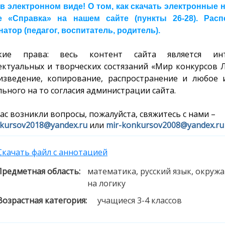
 в электронном виде! О том, как скачать электронные
е «Справка» на нашем сайте (пункты 26-28). Расп
атор (педагог, воспитатель, родитель).
ские права: весь контент сайта является инт
ектуальных и творческих состязаний «Мир конкурсов 
изведение, копирование, распространение и любое 
ьного на то согласия администрации сайта.
вас возникли вопросы, пожалуйста, свяжитесь с нами –
kursov2018@yandex.ru
или
mir-konkursov2008@yandex.ru
Скачать файл с аннотацией
Предметная область:
математика, русский язык, окруж
на логику
Возрастная категория:
учащиеся 3-4 классов