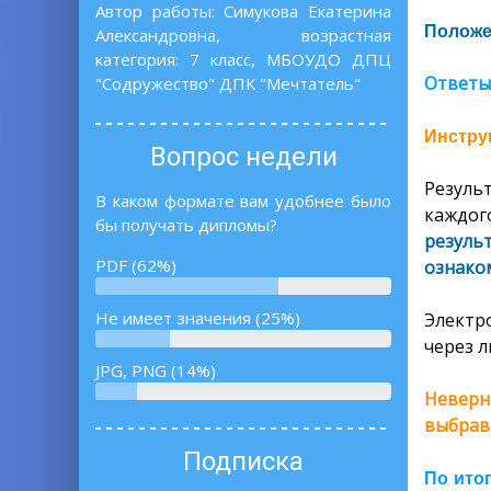
Автор работы: Симукова Екатерина
Положе
Александровна, возрастная
категория: 7 класс, МБОУДО ДПЦ
Ответы
"Содружество" ДПК "Мечтатель"
Инструк
Вопрос недели
Резуль
В каком формате вам удобнее было
каждог
бы получать дипломы?
резуль
PDF (62%)
ознаком
Не имеет значения (25%)
Электр
через л
JPG, PNG (14%)
Неверн
выбрав
Подписка
По ито