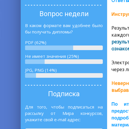
Ответы
Вопрос недели
Инструк
В каком формате вам удобнее было
Резуль
бы получать дипломы?
каждог
резуль
PDF (62%)
ознаком
Не имеет значения (25%)
Электр
через л
JPG, PNG (14%)
Неверн
выбрав
Подписка
По ит
Для того, чтобы подписаться на
предос
рассылку от Мира конкурсов,
подроб
укажите свой e-mail адрес:
материа