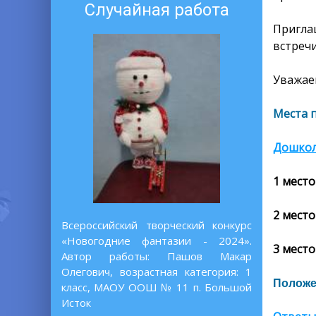
Случайная работа
Пригла
встреч
Уважаем
Места 
Дошко
1 место
2 место
Всероссийский творческий конкурс
«Новогодние фантазии - 2024».
3 место
Автор работы: Пашов Макар
Олегович, возрастная категория: 1
Положе
класс, МАОУ ООШ № 11 п. Большой
Исток