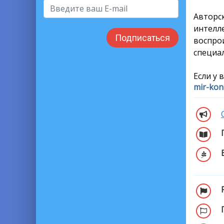
Автор
интелл
Подписаться
воспро
специал
Если у 
mir-kon