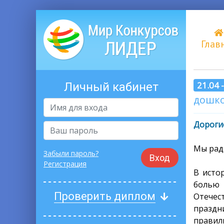
Глав
21.04 
Личный кабинет
дошко
Дорогие
Мы рад
Забыли пароль?
Вход
Регистрация
В исто
болью 
Проверить диплом
Отечес
праздн
правил