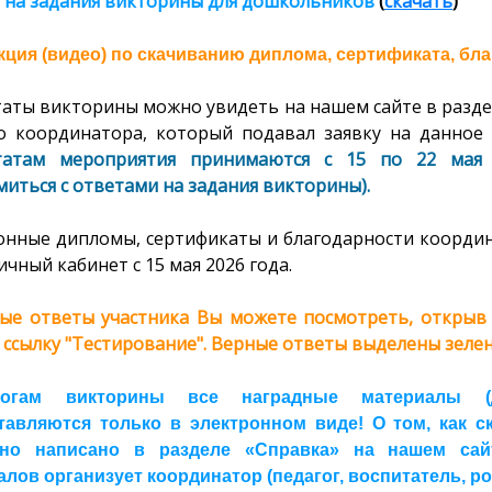
 на задания викторины
для дошкольников
(
скачать
)
ция (видео) по скачиванию диплома, сертификата, бла
таты викторины можно увидеть на нашем сайте в разде
о координатора, который подавал заявку на данное 
татам мероприятия принимаются с 15 по 22 мая 
иться с ответами на задания викторины).
онные дипломы, сертификаты и благодарности координ
ичный кабинет с 15 мая 2026 года.
ые ответы участника Вы можете посмотреть, открыв с
 ссылку "Тестирование". Верные ответы выделены зелен
огам викторины все наградные материалы (ди
тавляются только в электронном виде! О том, как 
но написано в разделе «Справка» на нашем сайте
лов организует координатор (педагог, воспитатель, ро