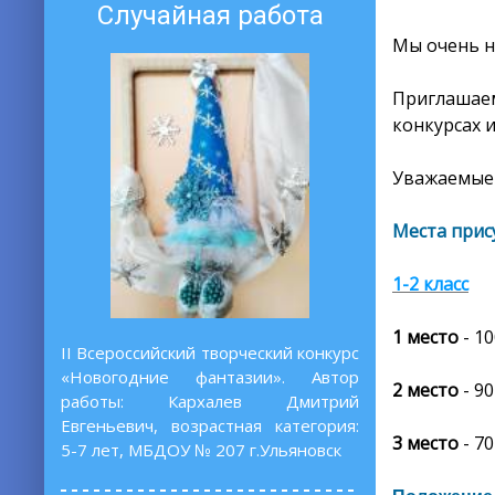
Случайная работа
Мы очень н
Приглашаем
конкурсах 
Уважаемые 
Места прис
1-2 класс
1 место
- 1
II Всероссийский творческий конкурс
«Новогодние фантазии». Автор
2 место
- 90
работы: Кархалев Дмитрий
Евгеньевич, возрастная категория:
3 место
- 70
5-7 лет, МБДОУ № 207 г.Ульяновск