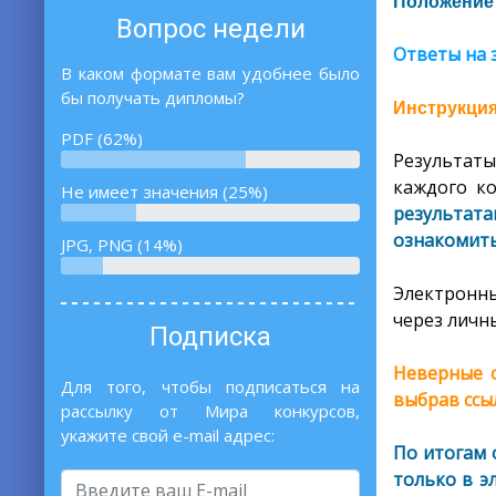
Положение
Вопрос недели
Ответы на 
В каком формате вам удобнее было
бы получать дипломы?
Инструкция
PDF (62%)
Результаты
каждого ко
Не имеет значения (25%)
результат
ознакомить
JPG, PNG (14%)
Электронны
через личны
Подписка
Неверные о
Для того, чтобы подписаться на
выбрав ссы
рассылку от Мира конкурсов,
укажите свой e-mail адрес:
По итогам 
только в э