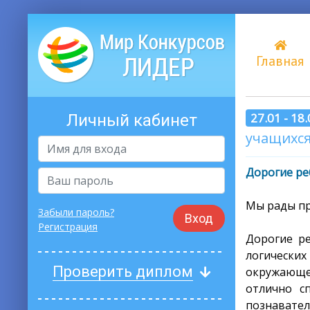
Главная
27.01 - 18
Личный кабинет
учащихся 
Дорогие ре
Мы рады п
Забыли пароль?
Вход
Регистрация
Дорогие ре
логически
Проверить диплом
окружающе
отлично с
познавател