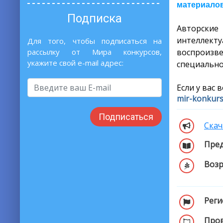
материалов
Подписка
Авторски
интеллекту
Для того, чтобы подписаться на
рассылку от Мира конкурсов,
воспроизв
укажите свой e-mail адрес:
специально
Если у вас 
mir-konkur
Подписаться
Скач
Пред
Возр
Реги
Пров