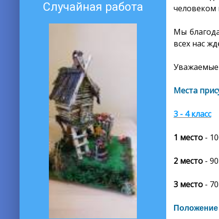
Случайная работа
человеком 
Мы благода
всех нас ж
Уважаемые 
Места прис
3 - 4 класс
1 место
-
10
2 место
- 90
3 место
- 70
Положение 