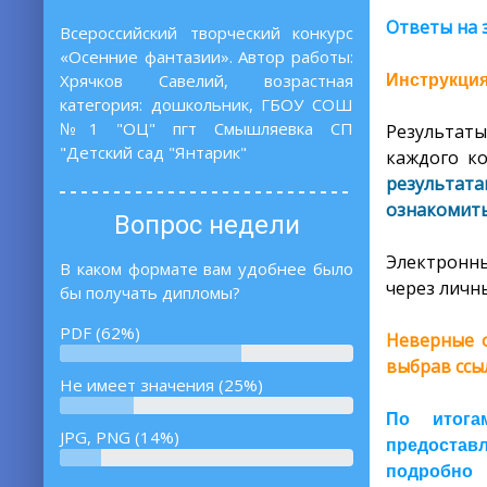
Ответы на 
Всероссийский творческий конкурс
«Осенние фантазии». Автор работы:
Хрячков Савелий, возрастная
Инструкция
категория: дошкольник, ГБОУ СОШ
№1 "ОЦ" пгт Смышляевка СП
Результаты
"Детский сад "Янтарик"
каждого ко
результат
ознакомить
Вопрос недели
Электронны
В каком формате вам удобнее было
через личны
бы получать дипломы?
PDF (62%)
Неверные о
выбрав ссы
Не имеет значения (25%)
По итога
JPG, PNG (14%)
предоставл
подробно 