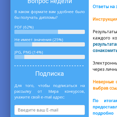
Вопрос недели
Ответы на 
В каком формате вам удобнее было
бы получать дипломы?
Инструкция
PDF (62%)
Результаты
каждого ко
Не имеет значения (25%)
результат
ознакомить
JPG, PNG (14%)
Электронны
через личны
Подписка
Неверные о
Для того, чтобы подписаться на
выбрав ссы
рассылку от Мира конкурсов,
укажите свой e-mail адрес:
По итога
предоставл
подробно 