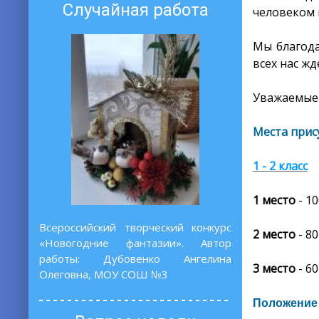
Случайная работа
человеком 
Мы благода
всех нас ж
Уважаемые 
Места прис
1 - 2 класс
1 место
-
10
Всероссийский творческий конкурс
2 место
- 80
«Новогодние фантазии». Автор
работы: Дубовенко Ангелина
3 место
- 60
Олеговна, МОУ СОШ №3
Положение 