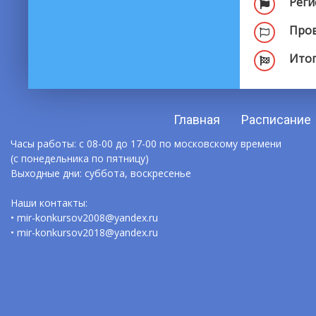
Реги
Пров
Итог
Главная
Расписание
Часы работы: с 08-00 до 17-00 по московскому времени
(с понедельника по пятницу)
Выходные дни: суббота, воскресенье
Наши контакты:
• mir-konkursov2008@yandex.ru
• mir-konkursov2018@yandex.ru