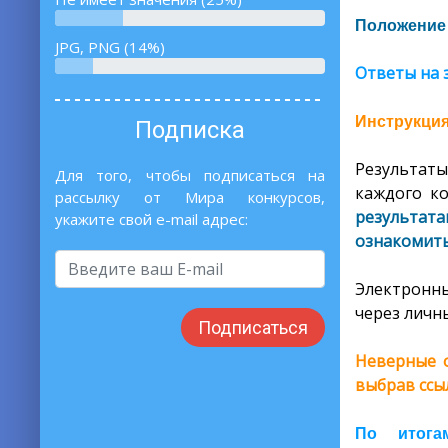
Положение 
JPG, PNG (14%)
Ответы на 
Инструкция
Подписка
Результаты
Для того, чтобы подписаться на
каждого ко
рассылку от Мира конкурсов,
результат
укажите свой e-mail адрес:
ознакомить
Электронны
через личны
Подписаться
Неверные о
выбрав ссы
По итога