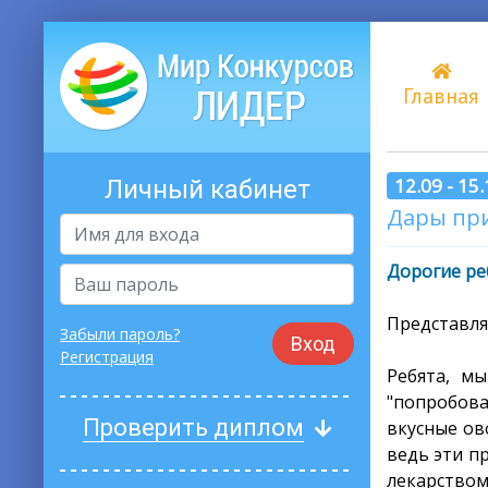
Главная
12.09 - 15
Личный кабинет
Дары при
Дорогие ре
Представля
Забыли пароль?
Вход
Регистрация
Ребята, м
"попробова
Проверить диплом
вкусные ов
ведь эти п
лекарством